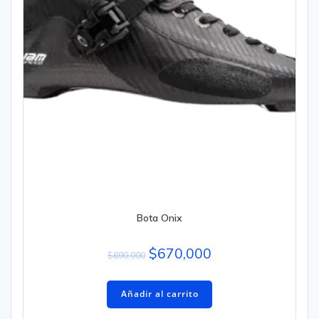
Bota Onix
$
670,000
$
690,000
Añadir al carrito