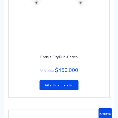
Chasis CityRun-Coach
$
450,000
$
480,000
Añadir al carrito
¡Oferta!