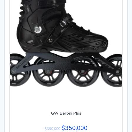
GW Belloni Plus
$
350,000
$
390,000