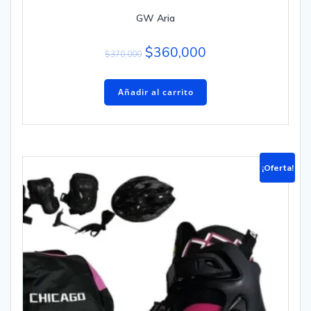
GW Aria
$
360,000
$
370,000
Añadir al carrito
¡Oferta!