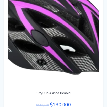
CityRun-Casco Inmold
$
130,000
$
140,000