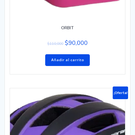
ORBIT
$
90,000
$
110,000
Añadir al carrito
¡Oferta!