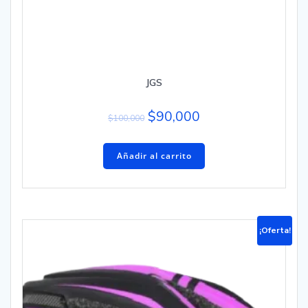
JGS
$
90,000
$
100,000
Añadir al carrito
¡Oferta!