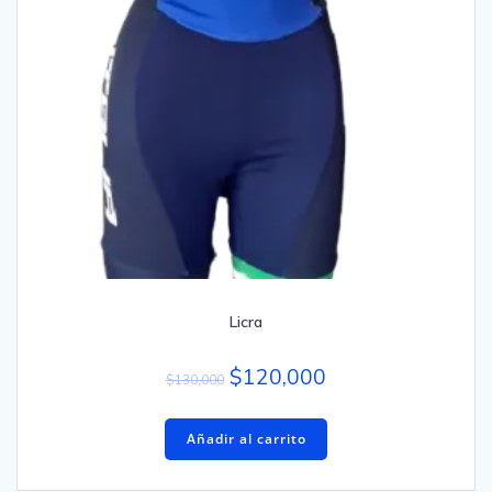
Licra
$
120,000
$
130,000
Añadir al carrito